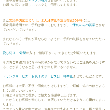
＊基本お客様には
マスクの着用
をお願いいたします。
お帰りの際には新しいマスクをご用意しております。
また
緊急事態宣言または、まん延防止等重点措置発令時
には、
通常営業時間でのご予約は承っておりますが、
ご予約のみの営業
とさせ
ていただいております。
またなるべくご予約が重ならないようにご予約の制限をさせていただい
ております。
貸し切り ご希望
の方はご相談下さい。できるだけ対応いたします。
その為ご希望の日にちや時間帯がお取りできないなどご迷惑をおかけす
ることが多くなると思いますが申し訳ございません。
ドリンクサービス・お菓子のサービスは一時中止
させていただきます。
お客様には大変ご不便ご面倒おかけしますが、ご理解ご協力のほどよろ
しくお願いいたします。
日頃より皆様のご理解、ご協力を感謝申し上げます。
これからもお客様が安心してご来店していただけるように心掛けてまい
ります。
このような状況の中ですが、お客様には安心してまたより一層ご満足い