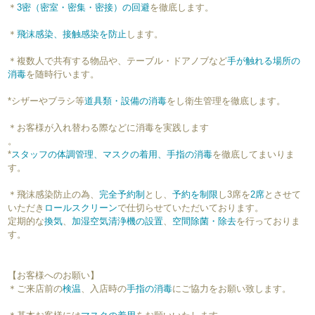
＊
3密（密室・密集・密接）の回避
を徹底します。
＊
飛沫感染、接触感染を防止
します。
＊複数人で共有する物品や、テーブル・ドアノブなど
手が触れる場所の
消毒
を随時行います。
*シザーやブラシ等
道具類・設備の消毒
をし衛生管理を徹底します。
＊お客様が入れ替わる際などに消毒を実践します
。
*
スタッフの体調管理、マスクの着用、手指の消毒
を徹底してまいりま
す。
＊飛沫感染防止の為、
完全予約制
とし、
予約を制限
し3席を
2席
とさせて
いただき
ロールスクリーン
で仕切らせていただいております。
定期的な
換気
、
加湿空気清浄機の設置
、
空間除菌・除去
を行っておりま
す。
【お客様へのお願い】
＊ご来店前の
検温
、入店時の
手指の消毒
にご協力をお願い致します。